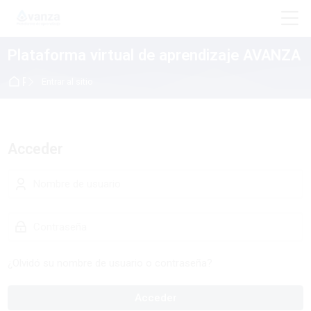
Skip to navigation
Skip to login form
Salta al contenido principal
Skip to accessibility options
Skip to footer
Skip accessibility options
M
Plataforma virtual de aprendizaje AVANZA
Página Principal
Entrar al sitio
Acceder
Nombre de usuario
Contraseña
¿Olvidó su nombre de usuario o contraseña?
Acceder