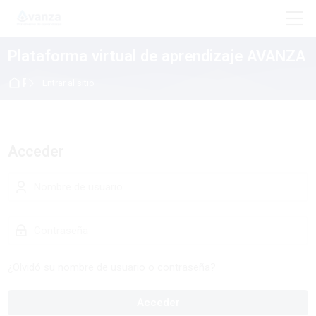
Skip to navigation
Skip to login form
Salta al contenido principal
Skip to accessibility options
Skip to footer
Skip accessibility options
M
Plataforma virtual de aprendizaje AVANZA
Página Principal
Entrar al sitio
Acceder
Nombre de usuario
Contraseña
¿Olvidó su nombre de usuario o contraseña?
Acceder